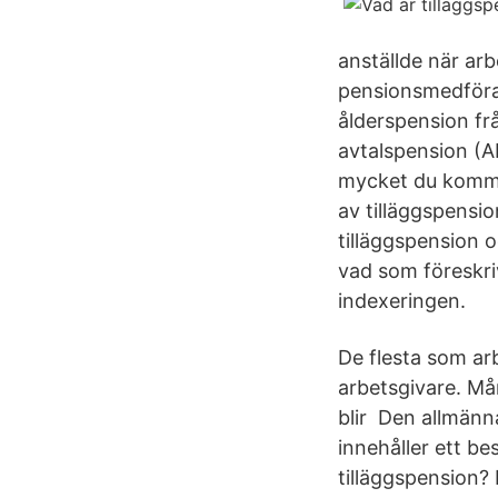
anställde när ar
pensionsmedföran
ålderspension fr
avtalspension (AF
mycket du kommer
av tilläggspensio
tilläggspension 
vad som föreskriv
indexeringen.
De flesta som ar
arbetsgivare. Må
blir Den allmänna
innehåller ett be
tilläggspension?