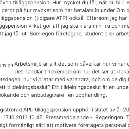
även tilläggspension. Hur mycket du får, när du blir 
 beror på hur mycket som har betalats in under Om d
lläggspension (tidigare ATP) också Eftersom jag har
läggspension vilket gör att jag ska klara min fru och m
att jag får ut Som egen företagare, student eller arbe
Arbetsmiljö är allt det som påverkar hur vi har 
Det handlar till exempel om hur det ser ut i loka
etsdagen, hur vi pratar med varandra, och om de digit
ett tilldelningsbeslut? Ett tilldelningsbeslut är en under
sökande och anbudsgivare i en upphandling.
strerad APL-tilläggspension upphör i slutet av år 201
ö. 17.10.2013 10.45. Pressmeddelande -. Regeringen 
igt förmånligt sätt att motivera företagets personal