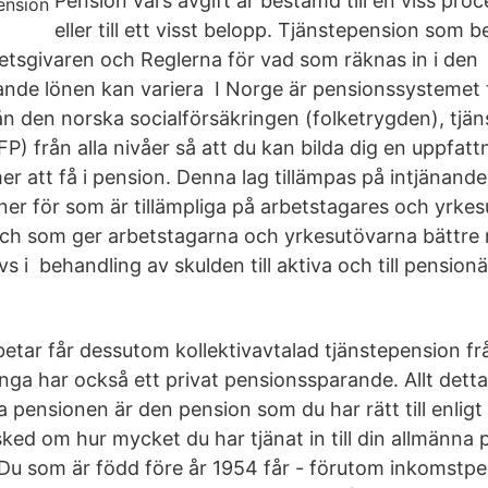
Pension vars avgift är bestämd till en viss pro
eller till ett visst belopp. Tjänstepension som be
betsgivaren och Reglerna för vad som räknas in i den
de lönen kan variera I Norge är pensionssystemet t
ån den norska socialförsäkringen (folketrygden), tjän
P) från alla nivåer så att du kan bilda dig en uppfat
 att få i pension. Denna lag tillämpas på intjänand
ner för som är tillämpliga på arbetstagares och yrkesut
och som ger arbetstagarna och yrkesutövarna bättre 
s i behandling av skulden till aktiva och till pension
betar får dessutom kollektivavtalad tjänstepension fr
nga har också ett privat pensionssparande. Allt detta
 pensionen är den pension som du har rätt till enligt 
sked om hur mycket du har tjänat in till din allmänna 
 Du som är född före år 1954 får - förutom inkomstp