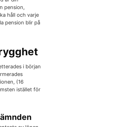
än pension,
a håll och varje
la pension blir på
Trygghet
tterades i början
formerades
ionen, (16
sten istället för
snämnden