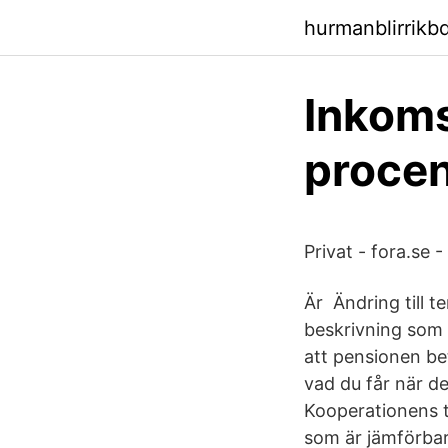
hurmanblirrikbd
Inkoms
procen
Privat - fora.se -
Är Ändring till t
beskrivning som 
att pensionen bet
vad du får när de
Kooperationens ti
som är jämförbar