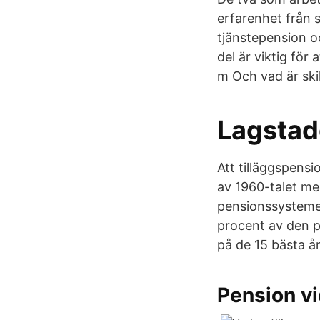
erfarenhet från 
tjänstepension o
del är viktig för 
m Och vad är ski
Lagstad
Att tilläggspens
av 1960-talet me
pensionssystemet
procent av den p
på de 15 bästa å
Pension v