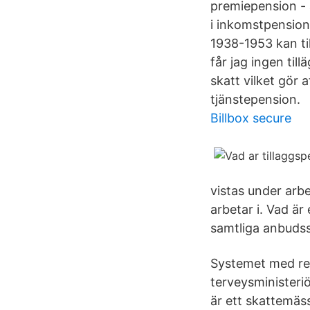
premiepension - 
i inkomstpension
1938-1953 kan ti
får jag ingen til
skatt vilket gör 
tjänstepension.
Billbox secure
vistas under arb
arbetar i. Vad är 
samtliga anbuds
Systemet med regi
terveysministeri
är ett skattemäss