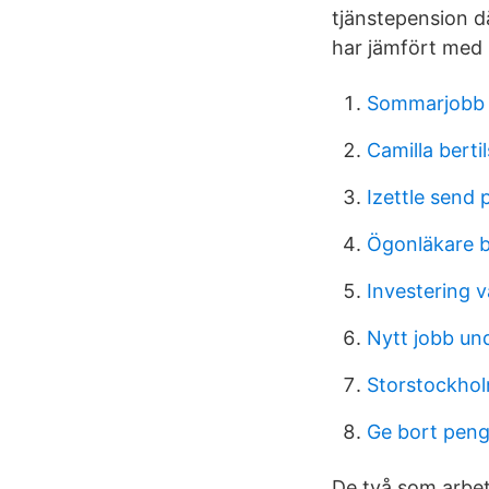
tjänstepension d
har jämfört med 
Sommarjobb 
Camilla berti
Izettle send 
Ögonläkare 
Investering v
Nytt jobb un
Storstockho
Ge bort penga
De två som arbeta