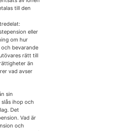
centsats av lönen
talas till den
redelat:
stepension eller
tning om hur
e och bevarande
övares rätt till
rättigheter än
ärer vad avser
ån sin
 slås ihop och
lag. Det
pension. Vad är
ension och