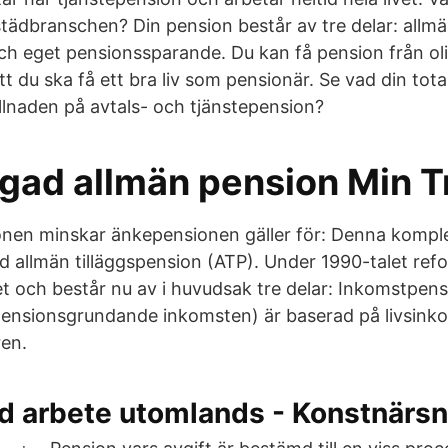
städbranschen? Din pension består av tre delar: allm
ch eget pensionssparande. Du kan få pension från olik
att du ska få ett bra liv som pensionär. Se vad din tota
llnaden på avtals- och tjänstepension?
gad allmän pension Min 
ionen minskar änkepensionen gäller för: Denna komple
d allmän tilläggspension (ATP). Under 1990-talet re
 och består nu av i huvudsak tre delar: Inkomstpens
ensionsgrundande inkomsten) är baserad på livsinkom
ren.
id arbete utomlands - Konstnär