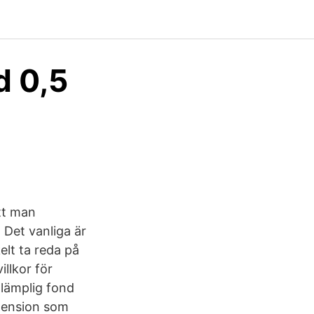
d 0,5
s
att man
 Det vanliga är
elt ta reda på
llkor för
 lämplig fond
 pension som