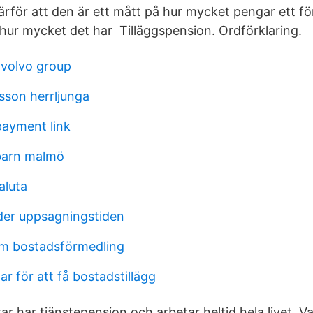
ärför att den är ett mått på hur mycket pengar ett f
hur mycket det har Tilläggspension. Ordförklaring.
volvo group
lsson herrljunga
payment link
barn malmö
aluta
der uppsagningstiden
lm bostadsförmedling
r för att få bostadstillägg
r har tjänstepension och arbetar heltid hela livet. Va