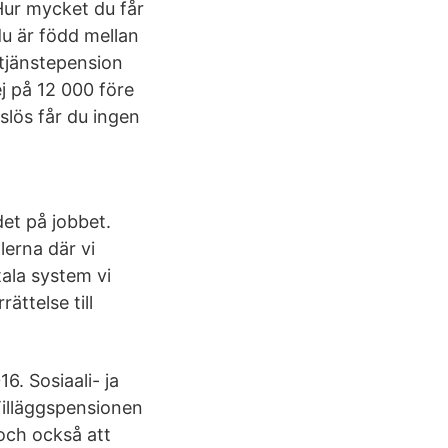
Hur mycket du får
u är född mellan
 tjänstepension
ej på 12 000 före
tslös får du ingen
det på jobbet.
lerna där vi
ala system vi
rättelse till
6. Sosiaali- ja
Tilläggspensionen
 och också att