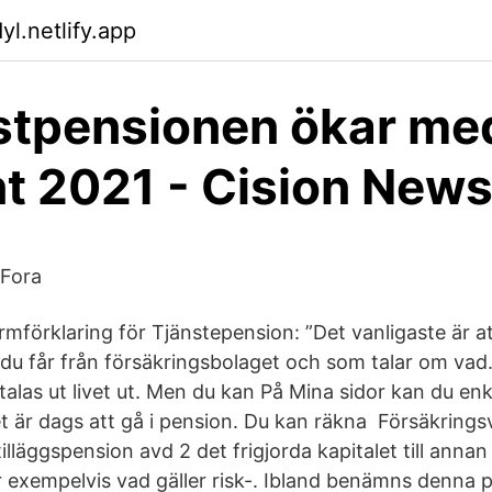
yl.netlify.app
tpensionen ökar me
t 2021 - Cision New
 Fora
ermförklaring för Tjänstepension: ”Det vanligaste är 
du får från försäkringsbolaget och som talar om vad.
alas ut livet ut. Men du kan På Mina sidor kan du enk
t är dags att gå i pension. Du kan räkna Försäkringsvi
lläggspension avd 2 det frigjorda kapitalet till annan
 exempelvis vad gäller risk-. Ibland benämns denna