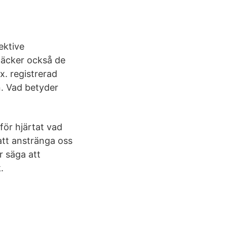
ektive
täcker också de
x. registrerad
n. Vad betyder
för hjärtat vad
att anstränga oss
r säga att
.