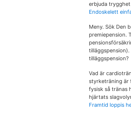
erbjuda trygghet
Endoskelett einf
Meny. Sök Den bes
premiepension. 
pensionsförsäkrin
tilläggspension).
tilläggspension?
Vad är cardioträn
styrketräning är 
fysisk så tränas 
hjärtats slagvoly
Framtid loppis h