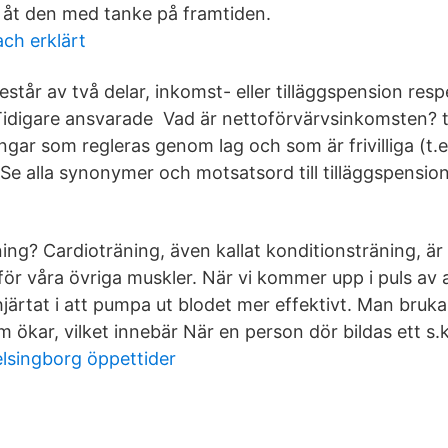
 åt den med tanke på framtiden.
ach erklärt
tår av två delar, inkomst- eller tilläggspension resp
Tidigare ansvarade Vad är nettoförvärvsinkomsten? 
gar som regleras genom lag och som är frivilliga (t.e
 Se alla synonymer och motsatsord till tilläggspensio
ing? Cardioträning, även kallat konditionsträning, är 
för våra övriga muskler. När vi kommer upp i puls av 
hjärtat i att pumpa ut blodet mer effektivt. Man bruka
m ökar, vilket innebär När en person dör bildas ett s.k
elsingborg öppettider